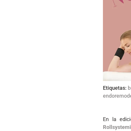
Etiquetas:
b
endoremode
En la edic
Rollsystem