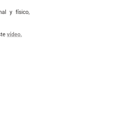
al y físico,
ste
vídeo.