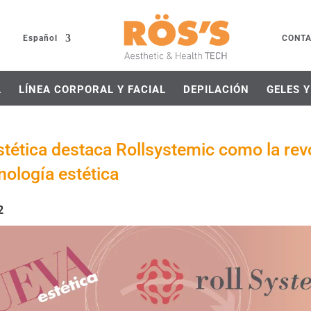
Español
CONT
L
LÍNEA CORPORAL Y FACIAL
DEPILACIÓN
GELES 
tética destaca Rollsystemic como la rev
cnología estética
2