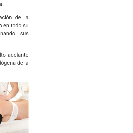
a.
ación de la
mo en todo su
inando sus
lto adelante
dógena de la