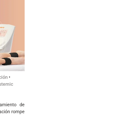
ción
•
ystemic
amiento de
ación rompe