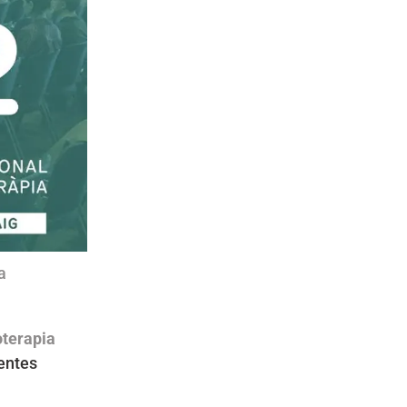
a
oterapia
entes