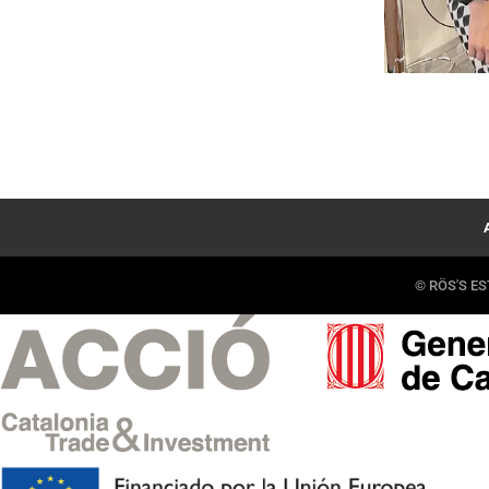
© RÖS'S EST