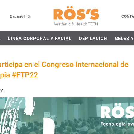
Español
CONT
L
LÍNEA CORPORAL Y FACIAL
DEPILACIÓN
GELES 
rticipa en el Congreso Internacional de
apia #FTP22
22