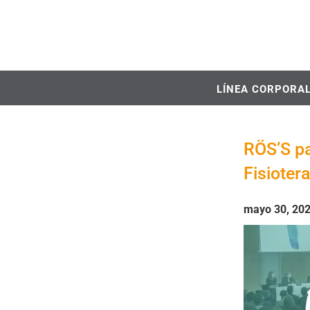
LÍNEA CORPORA
RÖS’S pa
Fisioter
mayo 30, 20