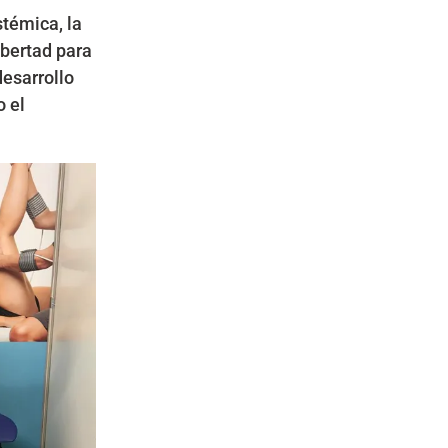
témica, la
ibertad para
esarrollo
o el