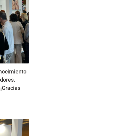
onocimiento
adores.
 ¡Gracias