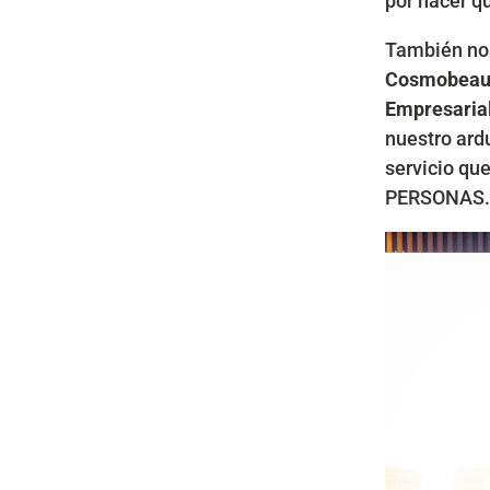
por hacer q
También nos
Cosmobeau
Empresaria
nuestro ard
servicio qu
PERSONAS.