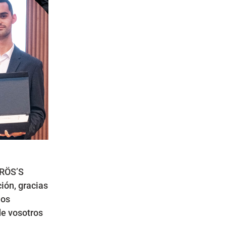
 RÖS’S
ión, gracias
los
de vosotros