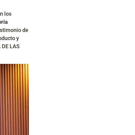
n los
oria
estimonio de
oducto y
A DE LAS