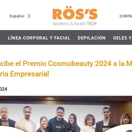
Español
CONT
L
LÍNEA CORPORAL Y FACIAL
DEPILACIÓN
GELES 
cibe el Premio Cosmobeauty 2024 a la M
ria Empresarial
2024