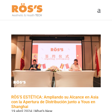
RÖS’S ESTÉTICA: Ampliando su Alcance en Asia
con la Apertura de Distribución junto a Yous en
Shanghai
19 abril 2024
|
What's New