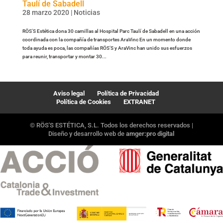
Taulí de Sabadell
28 marzo 2020
|
Noticias
RÖS’S Estética dona 30 camillas al Hospital Parc Taulí de Sabadell en una acción
coordinada con la compañía de transportes AraVinc En un momento donde
toda ayuda es poca, las compañías RÖS’S y AraVinc han unido sus esfuerzos
para reunir, transportar y montar 30...
Aviso legal
Política de Privacidad
Política de Cookies
EXTRANET
© RÖS'S ESTÉTICA, S.L. Todos los derechos reservados |
Diseño y desarrollo web de
amger:pro digital