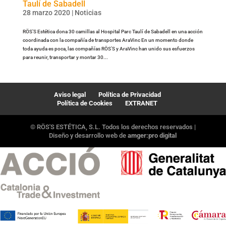
Taulí de Sabadell
28 marzo 2020
|
Noticias
RÖS’S Estética dona 30 camillas al Hospital Parc Taulí de Sabadell en una acción
coordinada con la compañía de transportes AraVinc En un momento donde
toda ayuda es poca, las compañías RÖS’S y AraVinc han unido sus esfuerzos
para reunir, transportar y montar 30...
Aviso legal
Política de Privacidad
Política de Cookies
EXTRANET
© RÖS'S ESTÉTICA, S.L. Todos los derechos reservados |
Diseño y desarrollo web de
amger:pro digital