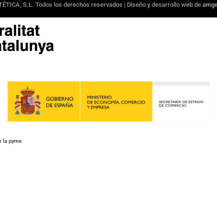
ÉTICA, S.L. Todos los derechos reservados | Diseño y desarrollo web de
amger
e la pyme