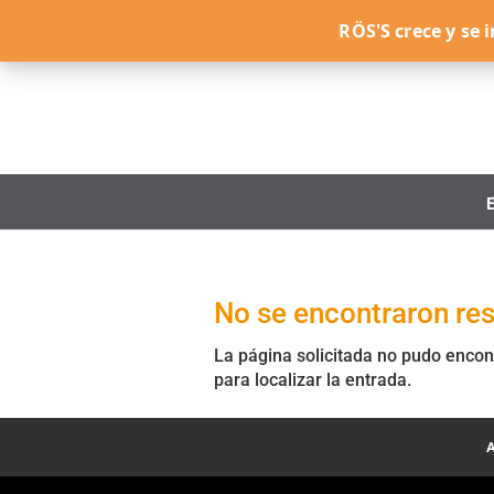
RÖS'S crece y se
No se encontraron re
La página solicitada no pudo encon
para localizar la entrada.
A