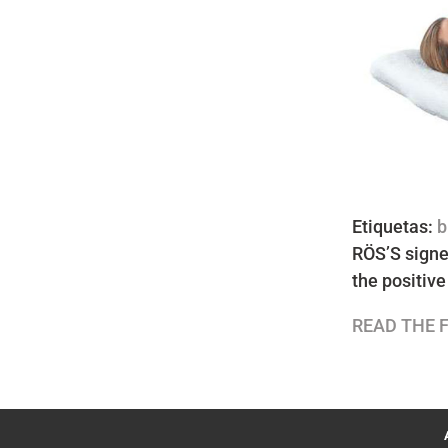
Etiquetas:
b
RÖS’S signe
the positiv
READ THE F