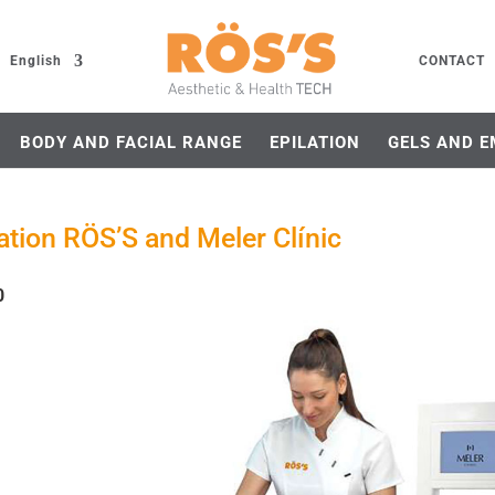
English
CONTACT
BODY AND FACIAL RANGE
EPILATION
GELS AND E
ation RÖS’S and Meler Clínic
0