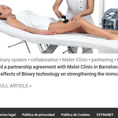
inary system
•
collaboration
•
Meler Clínic
•
partnering
•
d a partnership agreement with Meler Clínic in Barcelon
e effects of Binary technology on strengthening the imm
ULL ARTICLE >
Aviso legal
Política de privacidad
Política de Cookies
EXTRANET