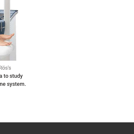
Rös's
a to study
une system.