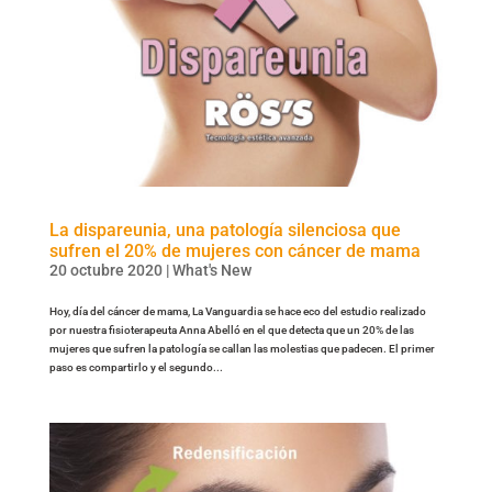
La dispareunia, una patología silenciosa que
sufren el 20% de mujeres con cáncer de mama
20 octubre 2020
|
What's New
Hoy, día del cáncer de mama, La Vanguardia se hace eco del estudio realizado
por nuestra fisioterapeuta Anna Abelló en el que detecta que un 20% de las
mujeres que sufren la patología se callan las molestias que padecen. El primer
paso es compartirlo y el segundo...