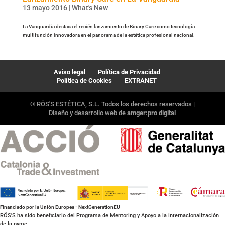
13 mayo 2016
|
What's New
La Vanguardia destaca el recién lanzamiento de Binary Care como tecnología
multifunción innovadora en el panorama de la estética profesional nacional.
Aviso legal
Política de Privacidad
Política de Cookies
EXTRANET
© RÖS'S ESTÉTICA, S.L. Todos los derechos reservados |
Diseño y desarrollo web de
amger:pro digital
Financiado por la Unión Europea - NextGenerationEU
RÖS'S ha sido beneficiario del Programa de Mentoring y Apoyo a la internacionalización
de la pyme