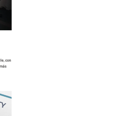
le, con
 más