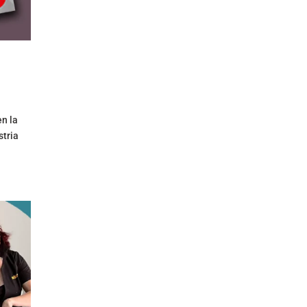
n la
stria